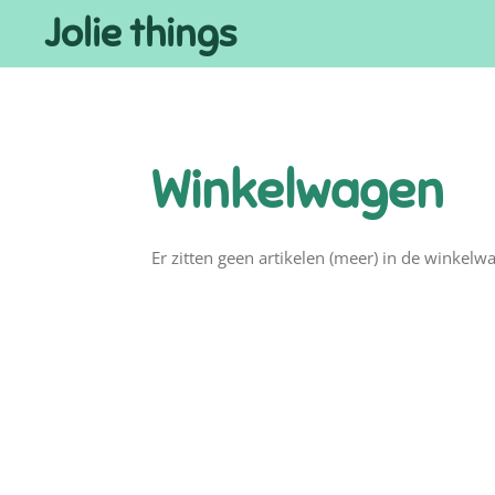
Jolie things
Ga
direct
naar
de
hoofdinhoud
Winkelwagen
Er zitten geen artikelen (meer) in de winkelw