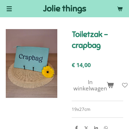
Jolie things
Ga
direct
naar
de
Toiletzak -
hoofdinhoud
crapbag
€ 14,00
In
winkelwagen
19x27cm