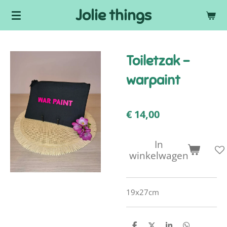
Jolie things
Ga
direct
naar
de
Toiletzak -
hoofdinhoud
warpaint
€ 14,00
In
winkelwagen
19x27cm