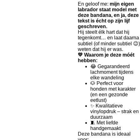
En geloof me:
mijn eigen
labrador staat model met
deze bandana, en ja, deze
tekst is écht op zijn lijf
geschreven.
Hij steelt élk hart dat hij
tegenkomt… en laat daarna
subtiel (of minder subtiel 😉)
weten dat hij er was.
💛 Waarom je deze móét
hebben:
😂 Gegarandeerd
lachmoment tijdens
elke wandeling
🐶 Perfect voor
honden met karakter
(en een gezonde
eetlust)
✨ Kwalitatieve
vinylopdruk – strak en
duurzaam
🧵 Met liefde
handgemaakt
Deze bandana is ideaal
voor: