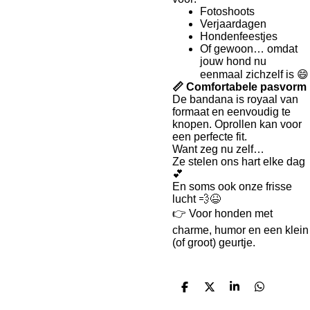
Fotoshoots
Verjaardagen
Hondenfeestjes
Of gewoon… omdat
jouw hond nu
eenmaal zichzelf is 😄
📏 Comfortabele pasvorm
De bandana is royaal van
formaat en eenvoudig te
knopen. Oprollen kan voor
een perfecte fit.
Want zeg nu zelf…
Ze stelen ons hart elke dag
💕
En soms ook onze frisse
lucht 💨😆
👉 Voor honden met
charme, humor en een klein
(of groot) geurtje.
D
D
S
D
e
e
h
e