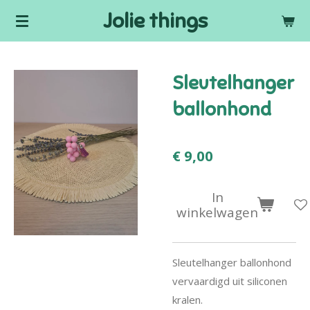
Jolie things
Ga
direct
naar
de
Sleutelhanger
hoofdinhoud
ballonhond
€ 9,00
In
winkelwagen
Sleutelhanger ballonhond
vervaardigd uit siliconen
kralen.