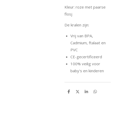
Kleur: roze met paarse
flosj
De kralen zijn:
Vrij van BPA,
Cadmium, ftalaat en
PVC
CE-gecertificeerd
100% veilig voor
baby's en kinderen
D
D
S
D
e
e
h
e
l
e
a
l
e
l
r
e
n
e
n