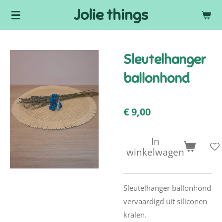
Jolie things
Ga
direct
naar
de
Sleutelhanger
hoofdinhoud
ballonhond
€ 9,00
In
winkelwagen
Sleutelhanger ballonhond
vervaardigd uit siliconen
kralen.