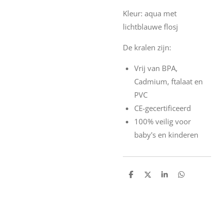
Kleur: aqua met
lichtblauwe flosj
De kralen zijn:
Vrij van BPA,
Cadmium, ftalaat en
PVC
CE-gecertificeerd
100% veilig voor
baby's en kinderen
D
D
S
D
e
e
h
e
l
e
a
l
e
l
r
e
n
e
n