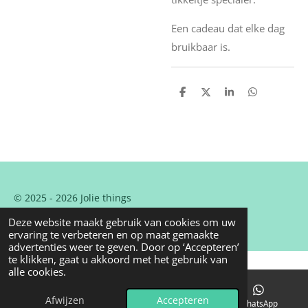
Een cadeau dat elke dag
bruikbaar is.
D
D
S
D
e
e
h
e
l
e
a
l
e
l
r
e
n
e
n
© 2025 - 2026 Jolie things
Powered by
JouwWeb
Deze website maakt gebruik van cookies om uw
ervaring te verbeteren en op maat gemaakte
advertenties weer te geven. Door op ‘Accepteren’
te klikken, gaat u akkoord met het gebruik van
alle cookies.
Afwijzen
Accepteren
E-mailadres
Instagram
WhatsApp