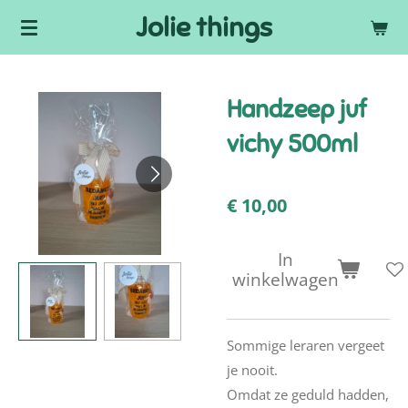
Jolie things
Ga
direct
naar
de
Handzeep juf
hoofdinhoud
vichy 500ml
€ 10,00
In
winkelwagen
Sommige leraren vergeet
je nooit.
Omdat ze geduld hadden,