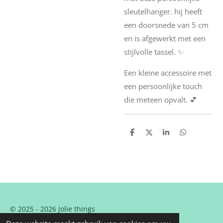
sleutelhanger. hij heeft
een doorsnede van 5 cm
en is afgewerkt met een
stijlvolle tassel. ✨
Een kleine accessoire met
een persoonlijke touch
die meteen opvalt. 💕
D
D
S
D
e
e
h
e
l
e
a
l
e
l
r
e
n
e
n
© 2025 - 2026 Jolie things
Powered by
JouwWeb