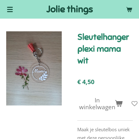
Jolie things
Ga
direct
naar
de
Sleutelhanger
hoofdinhoud
plexi mama
wit
€ 4,50
In
winkelwagen
Maak je sleutelbos uniek
met deze persoonlijke