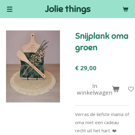
Jolie things
Ga
direct
naar
de
Snijplank oma
hoofdinhoud
groen
€ 29,00
In
winkelwagen
Verras de liefste mama of
oma met een cadeau
recht uit het hart. ❤️