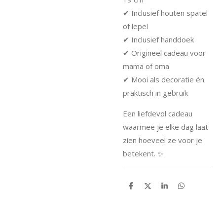
✔ Inclusief houten spatel
of lepel
✔ Inclusief handdoek
✔ Origineel cadeau voor
mama of oma
✔ Mooi als decoratie én
praktisch in gebruik
Een liefdevol cadeau
waarmee je elke dag laat
zien hoeveel ze voor je
betekent. ✨
D
D
S
D
e
e
h
e
l
e
a
l
e
l
r
e
n
e
n