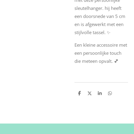
sleutelhanger. hij heeft
een doorsnede van 5 cm
en is afgewerkt met een
stijlvolle tassel. ✨
Een kleine accessoire met
een persoonlijke touch
die meteen opvalt. 💕
D
D
S
D
e
e
h
e
l
e
a
l
e
l
r
e
n
e
n