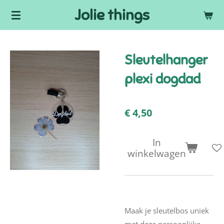
Jolie things
Ga
direct
naar
de
Sleutelhanger
hoofdinhoud
plexi dogdad
€ 4,50
In
winkelwagen
Maak je sleutelbos uniek
met deze persoonlijke