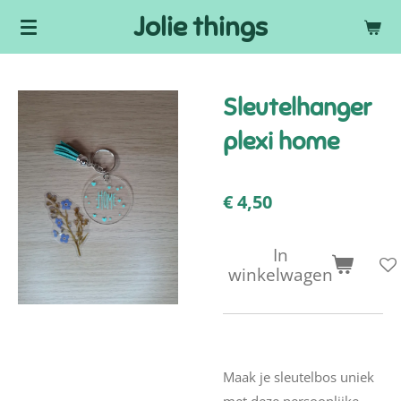
Jolie things
Ga
direct
naar
de
Sleutelhanger
hoofdinhoud
plexi home
€ 4,50
In
winkelwagen
Maak je sleutelbos uniek
met deze persoonlijke