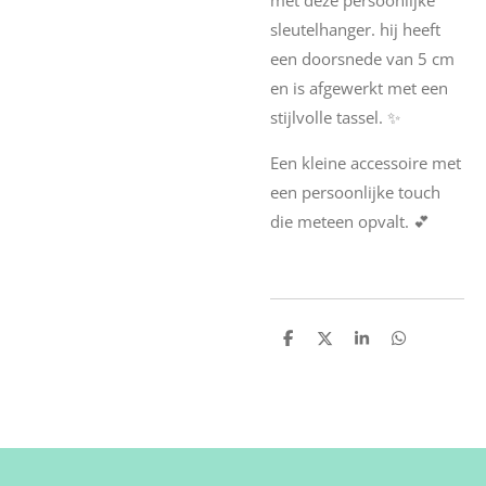
sleutelhanger. hij heeft
een doorsnede van 5 cm
en is afgewerkt met een
stijlvolle tassel. ✨
Een kleine accessoire met
een persoonlijke touch
die meteen opvalt. 💕
D
D
S
D
e
e
h
e
l
e
a
l
e
l
r
e
n
e
n