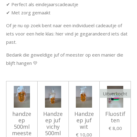
✔ Perfect als eindejaarscadeautje
✔ Met zorg gemaakt
Of je nu op zoek bent naar een individueel cadeautje of
iets voor een hele klas: hier vind je gegarandeerd iets dat
past.
Bedank die geweldige juf of meester op een manier die
blijft hangen 💛
Uitverkocht
handze
Handze
Handze
Fluostif
ep
ep juf
ep juf
ten
500ml
vichy
wit
€ 8,00
meeste
500ml
€ 10,00