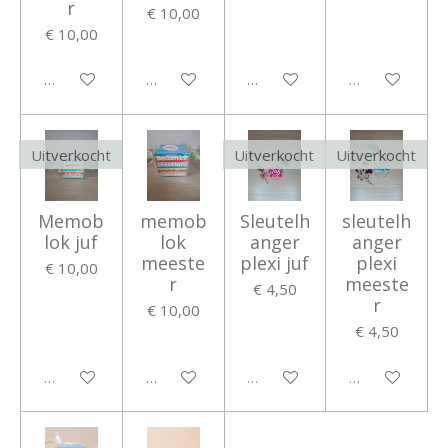
r
€ 10,00
€ 10,00
In winkelwagen
In winkelwagen
In winkelwagen
Uitverkocht
Uitverkocht
Uitverkocht
Uitverkocht
Memob
memob
Sleutelh
sleutelh
lok juf
lok
anger
anger
meeste
plexi juf
plexi
€ 10,00
r
meeste
€ 4,50
r
€ 10,00
€ 4,50
Uitverkocht
In winkelwagen
Uitverkocht
Uitverkocht