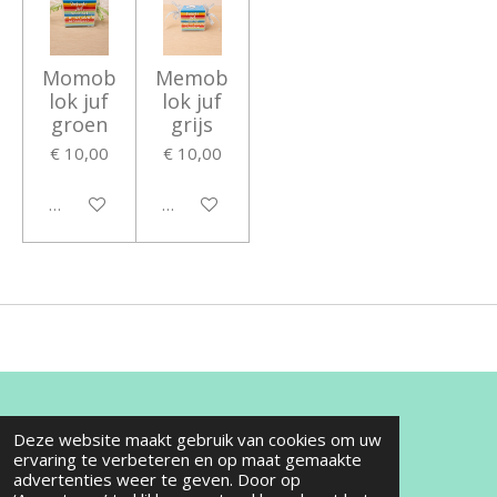
Momob
Memob
lok juf
lok juf
groen
grijs
€ 10,00
€ 10,00
In winkelwagen
In winkelwagen
© 2025 - 2026 Jolie things
Deze website maakt gebruik van cookies om uw
ervaring te verbeteren en op maat gemaakte
Powered by
JouwWeb
advertenties weer te geven. Door op