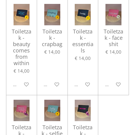
Toiletza
Toiletza
Toiletza
Toiletza
k -
k -
k -
k - face
beauty
crapbag
essentia
shit
comes
ls
€ 14,00
€ 14,00
from
€ 14,00
within
€ 14,00
In winkelwagen
In winkelwagen
In winkelwagen
In winkelwag
Toiletza
Toiletza
Toiletza
k -
k - selfie
k -