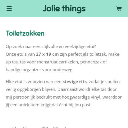
Jolie things
Ga
direct
naar
de
Toiletzakken
hoofdinhoud
Op zoek naar een stijlvolle en veelzijdige etui?
Onze etuis van
27 x 19 cm
zijn perfect als toiletzak, make-
up tas, tas voor menstruatieartikelen, pennenzak of
handige organizer voor onderweg.
Elke etui is voorzien van een
stevige rits
, zodat je spullen
veilig opgeborgen blijven. Daarnaast wordt elke tas door
mij persoonlijk bedrukt met hoogwaardige vinyl, waardoor
jij een uniek item krijgt dat écht bij jou past.