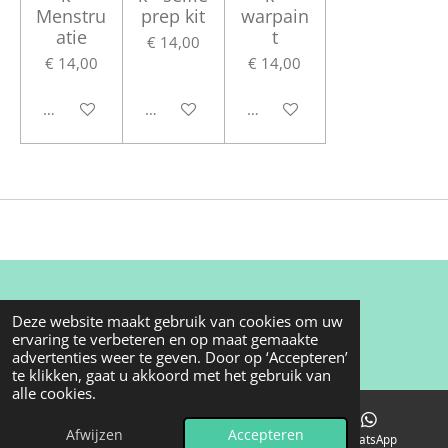
Menstru
prep kit
warpain
atie
t
€ 14,00
€ 14,00
€ 14,00
In winkelwagen
In winkelwagen
In winkelwagen
© 2025 - 2026 Jolie things
Deze website maakt gebruik van cookies om uw
ervaring te verbeteren en op maat gemaakte
Powered by
JouwWeb
advertenties weer te geven. Door op ‘Accepteren’
te klikken, gaat u akkoord met het gebruik van
alle cookies.
Afwijzen
Accepteren
E-mailadres
Instagram
WhatsApp